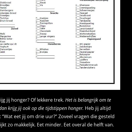
jg jij honger? Of lekkere trek.
Het is belangrijk om te
an krijg jij ook op die tijdstippen honger.
Heb jij altijd
 “Wat eet jij om drie uur?” Zoveel vragen die gesteld
kt zo makkelijk. Eet minder. Eet overal de helft van.