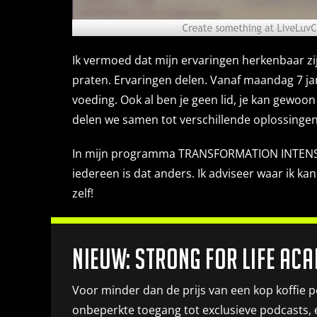
Ik vermoed dat mijn ervaringen herkenbaar zij
praten. Ervaringen delen. Vanaf maandag 7 ja
voeding. Ook al ben je geen lid, je kan gewoon
delen we samen tot verschillende oplossinge
In mijn programma TRANSFORMATION INTENS stel
iedereen is dat anders. Ik adviseer waar ik kan
zelf!
.
Nieuw: Strong for life ac
Voor minder dan de prijs van een kop koffie pe
onbeperkte toegang tot exclusieve podcasts, 