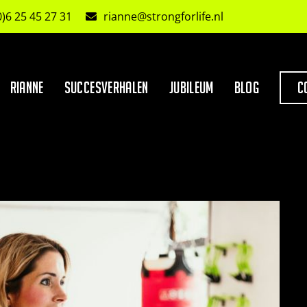
0)6 25 45 27 31
rianne@strongforlife.nl
Rianne
Succesverhalen
Jubileum
Blog
C