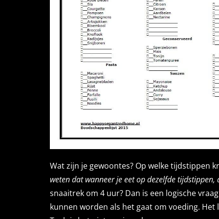
Wat zijn je gewoontes? Op welke tijdstippen kri
weten dat wanneer je eet op dezelfde tijdstippen, d
snaaitrek om 4 uur? Dan is een logische vraag:
kunnen worden als het gaat om voeding. Het lij