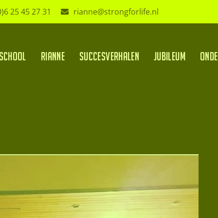
0)6 25 45 27 31
rianne@strongforlife.nl
school
Rianne
Succesverhalen
Jubileum
Onde