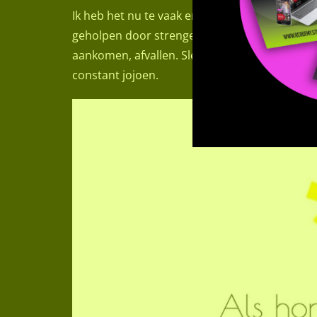
Ik heb het nu te vaak en teveel gezien. Vrou
geholpen door strenge dieten te volgen. Alle
aankomen, afvallen. Slecht voor je lijf. Je kun
constant jojoen.