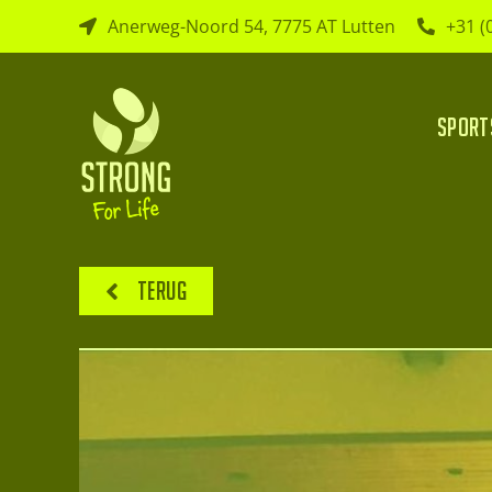
Ga
Anerweg-Noord 54, 7775 AT Lutten
+31 (
naar
inhoud
Sport
Terug