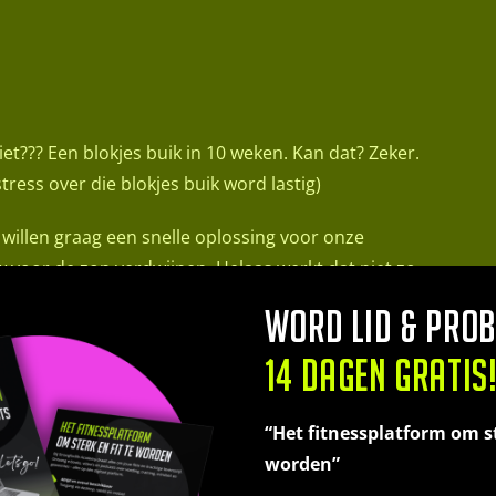
iet??? Een blokjes buik in 10 weken. Kan dat? Zeker.
ress over die blokjes buik word lastig)
illen graag een snelle oplossing voor onze
w voor de zon verdwijnen. Helaas werkt dat niet zo.
en dieet vol met pillen, koolhydraatarm en een totale
Word lid & prob
st, maar daarna????
14 dagen gratis
mijn. Wij willen graag de korte termijn bevrediging.
“Het fitnessplatform om st
worden”