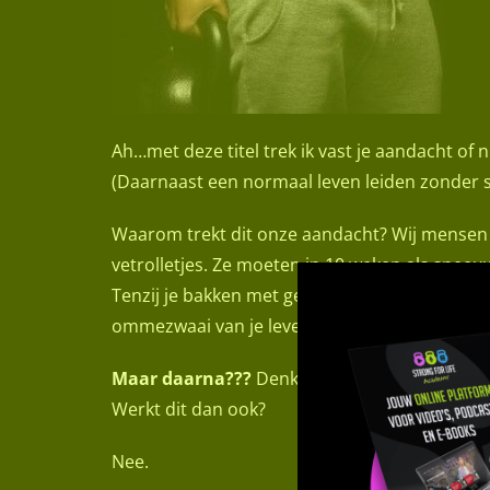
Ah…met deze titel trek ik vast je aandacht of n
(Daarnaast een normaal leven leiden zonder st
Waarom trekt dit onze aandacht? Wij mensen w
vetrolletjes. Ze moeten in 10 weken als sneeu
Tenzij je bakken met geld gaat uitgeven aan e
ommezwaai van je leven. 10 weken lukt dan va
Maar daarna???
Denk is na over de lange ter
Werkt dit dan ook?
Nee.