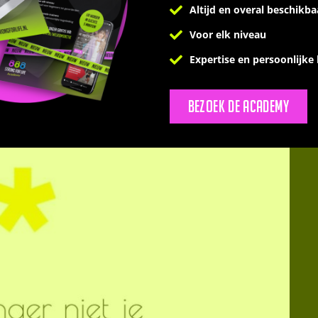
Altijd en overal beschikba
wen die hun hele stofwisseling naar de knoppen hebben
s of niks gedachten hebben. Aankomen, afvallen,
Voor elk niveau
t beter stabiel een paar vetrolletjes hebben dan
Expertise en persoonlijke
Bezoek de academy