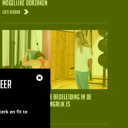
mogelijke oorzaken
Lees verder
eer
!
Waarom persoonlijke begeleiding in de
sportschool zo belangrijk is
erk en fit te
Lees verder