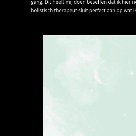
gang. Dit heeft mij doen beseffen dat ik hier
holistisch therapeut sluit perfect aan op wat ik