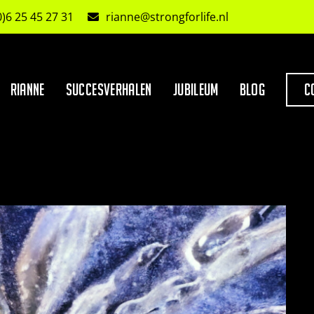
0)6 25 45 27 31
rianne@strongforlife.nl
Rianne
Succesverhalen
Jubileum
Blog
C